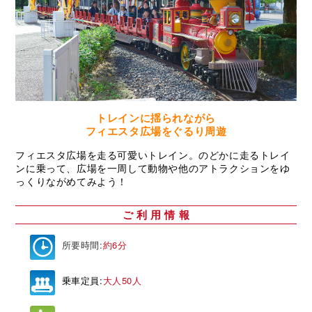
トレインに揺られながら
フィエスタ広場をぐるり周遊
フィエスタ広場を走る可愛いトレイン。のどかに走るトレイ
ンに乗って、広場を一周して動物や他のアトラクションをゆ
っくりながめてみよう！
ご 利 用 情 報
所要時間:
約6分
乗車定員:
大人50人