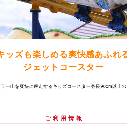
キッズも楽しめる爽快感あふれ
ジェットコースター
ラー山を爽快に疾走するキッズコースター身長90cm以上
ご 利 用 情 報