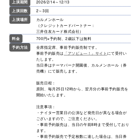
上演期間
2026/2/14～12/13
上演回数
2～3回
上演場所
カルメンホール
（クレジットカードパートナー：
三井住友カード株式会社）
料金
700円
※予約制、2歳以下は無料
予約方法
全席指定席、事前予約販売制です。
事前予約販売は
「アソビュ―！」サイト
にて受付い
たします。
当日券はテーマパーク開園後、カルメンホール（券
売機）にて販売します。
販売日程：
原則、毎月25日12時から、翌月分の事前予約販売を
開始いたします。
注意事項：
・ナイター営業日の公演など発売日が異なる場合が
ございますので、ご注意ください。
・事前予約販売は、当日の午前8時まで受付しており
ます。
・事前予約販売で予定枚数に達した場合は、当日券