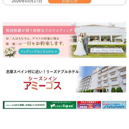
2026年03月17日
お知らせ
ホテルフラメンコショー フォトセッション付き有料指定
席券について（宿泊者限定）
2026年03月17日
お知らせ
キャラクターバースデー特典付き宿泊プランについて
2026年03月15日
お知らせ
ホテルでのフラメンコショー上演について
2026年02月22日
お知らせ
パパもママも安心♪小さなお子様のお泊まり応援プラン販
売！
2026年02月13日
お知らせ
宿泊予約システム変更のお知らせ
2026年01月14日
お知らせ
WEBなら、プレミアムパスポートがさらにおトク！
2025年10月17日
重要