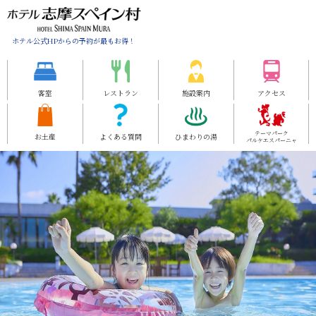
ホテル公式HPからの予約が最もお得！
客室
レストラン
施設案内
アクセス
テーマパーク
お土産
よくある質問
ひまわりの湯
パルケエスパーニャ