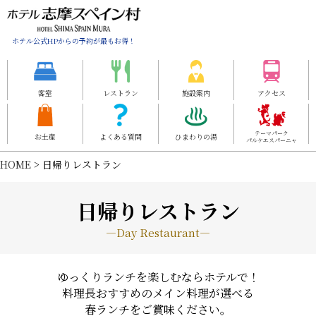
ホテル公式HPからの予約が最もお得！
客室
レストラン
施設案内
アクセス
テーマパーク
お土産
よくある質問
ひまわりの湯
パルケエスパーニャ
HOME
> 日帰りレストラン
日帰りレストラン
―Day Restaurant―
ゆっくりランチを楽しむならホテルで！
料理長おすすめのメイン料理が選べる
春ランチをご賞味ください。