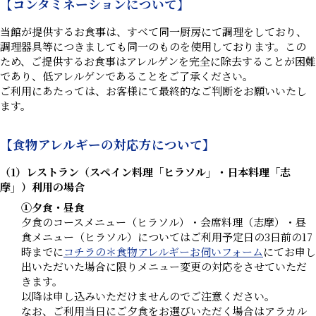
【コンタミネーションについて】
当館が提供するお食事は、すべて同一厨房にて調理をしており、
調理器具等につきましても同一のものを使用しております。この
ため、ご提供するお食事はアレルゲンを完全に除去することが困難
であり、低アレルゲンであることをご了承ください。
ご利用にあたっては、お客様にて最終的なご判断をお願いいたし
ます。
【食物アレルギーの対応方について】
（1）レストラン（スペイン料理「ヒラソル」・日本料理「志
摩」）利用の場合
①夕食・昼食
夕食のコースメニュー（ヒラソル）・会席料理（志摩）・昼
食メニュー（ヒラソル）についてはご利用予定日の3日前の17
時までに
コチラの＊食物アレルギーお伺いフォーム
にてお申し
出いただいた場合に限りメニュー変更の対応をさせていただ
きます。
以降は申し込みいただけませんのでご注意ください。
なお、ご利用当日にご夕食をお選びいただく場合はアラカル