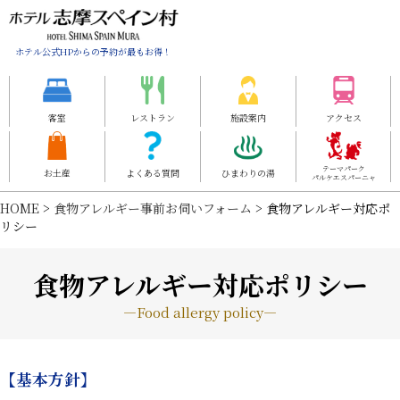
ホテル公式HPからの予約が最もお得！
客室
レストラン
施設案内
アクセス
テーマパーク
お土産
よくある質問
ひまわりの湯
パルケエスパーニャ
HOME
>
食物アレルギー事前お伺いフォーム
> 食物アレルギー対応ポ
リシー
食物アレルギー対応ポリシー
―Food allergy policy―
【基本方針】