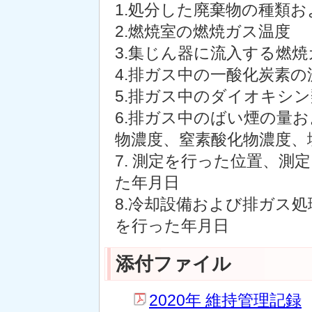
1.処分した廃棄物の種類お
2.燃焼室の燃焼ガス温度
3.集じん器に流入する燃
4.排ガス中の一酸化炭素の
5.排ガス中のダイオキシ
6.排ガス中のばい煙の量お
物濃度、窒素酸化物濃度、塩
7. 測定を行った位置、
た年月日
8.冷却設備および排ガス
を行った年月日
添付ファイル
2020年 維持管理記録