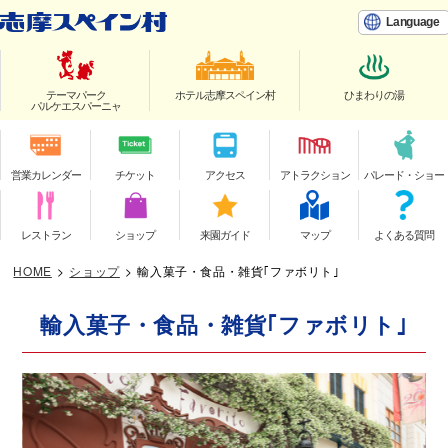
Language
テーマパーク
ホテル志摩スペイン村
ひまわりの湯
パルケエスパーニャ
営業カレンダー
チケット
アクセス
アトラクション
パレード・ショー
レストラン
ショップ
来園ガイド
マップ
よくある質問
HOME
>
ショップ
>
輸入菓子・食品・雑貨｢ファボリト｣
輸入菓子・食品・雑貨｢ファボリト｣