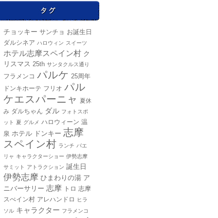
チョッキー
サンチョ
お誕生日
ダルシネア
ハロウィン
スイーツ
ホテル志摩スペイン村
ク
リスマス
25th
サンタクルス通り
パルケ
25周年
フラメンコ
パル
ドンキホーテ
フリオ
ケエスパーニャ
夏休
ダル
み
ダルちゃん
フォトスポ
ハロウィーン
温
ット
夏
グルメ
志摩
ホテル
ドンキー
泉
スペイン村
ランチ
パエ
リャ
キャラクターショー
伊勢志摩
誕生日
サミット
アトラクション
伊勢志摩
ひまわりの湯
ア
志摩
ニバーサリー
トロ
志摩
アレハンドロ
スぺイン村
ヒラ
キャラクター
ソル
フラメンコ