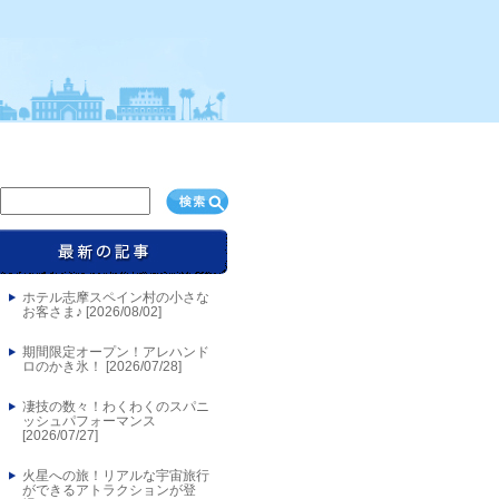
ホテル志摩スペイン村の小さな
お客さま♪ [
2026/08/02
]
期間限定オープン！アレハンド
ロのかき氷！ [
2026/07/28
]
凄技の数々！わくわくのスパニ
ッシュパフォーマンス
[
2026/07/27
]
火星への旅！リアルな宇宙旅行
ができるアトラクションが登