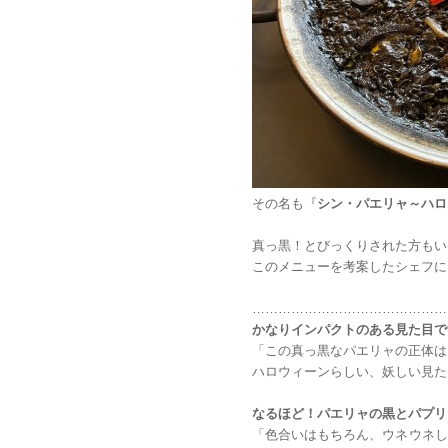
その名も『
シン・パエリャ～ハロ
真っ黒！とびっくりされた方もい
このメニューを考案したシェフに
………………………………………
かなりインパクトのある見た目で
「この真っ黒なパエリャの正体は
ハロウィーンらしい、妖しい見た
なるほど！パエリャの黒とパプリ
「色合いはもちろん、ウネウネし