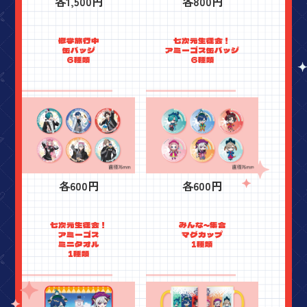
各1,500円
各800円
修学旅行中
七次元生徒会！
缶バッジ
アミーゴス缶バッジ
6種類
6種類
各600円
各600円
七次元生徒会！
みんな～集合
アミーゴス
マグカップ
ミニタオル
1種類
1種類