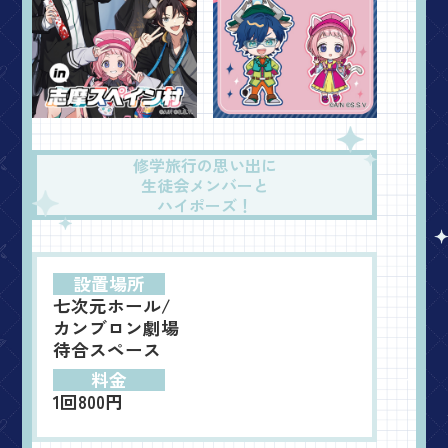
修学旅行の思い出に
生徒会メンバーと
ハイポーズ！
設置場所
七次元ホール/
カンブロン劇場
待合スペース
料金
1回800円