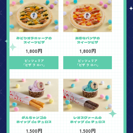
みどりオラニャーナの
あきなパンサの
スイーツピザ
スイーツピザ
1,800円
1,800円
ピッツェリア
ピッツェリア
「ピザ ラ ロハ」
「ピザ ラ ロハ」
ダルちゃンゴの
レオスヴァールの
ホイップ de チュロス
ホイップ de チュロス
1,500円
1,500円