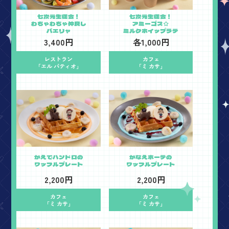
七次元生徒会！
七次元生徒会！
わちゃわちゃ仲良し
アミーゴス☆
パエリャ
ミルクホイップラテ
3,400円
各1,000円
レストラン
カフェ
「エル パティオ」
「ミ カサ」
かえでハンドロの
かなえホーテの
ワッフルプレート
ワッフルプレート
2,200円
2,200円
カフェ
カフェ
「ミ カサ」
「ミ カサ」