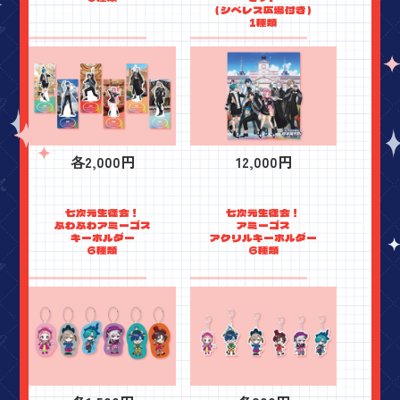
（シベレス広場付き）
1種類
各2,000円
12,000円
七次元生徒会！
七次元生徒会！
ふわふわアミーゴス
アミーゴス
キーホルダー
アクリルキーホルダー
6種類
6種類