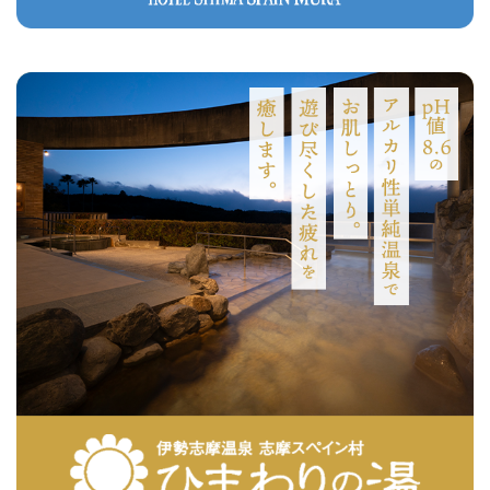
志摩スペイン村エンターテイナー募集のご案内
2026年07月04日
お知らせ
【エントリーシート】志摩スペイン村 エンターテイナーオー
ディション～2027～
2026年07月04日
ブログ
新アトラクション「アレハンドロの魔法のスプレー」がオープ
ン！
2026年07月03日
お知らせ
「スウィングサンタマリア」運休のお知らせ
2026年07月03日
お知らせ
志摩グリーンアドベンチャー＆志摩スペイン村パルケエスパー
ニャセット券の販売開始について
2026年06月27日
ブログ
アレハンドロの新グッズが勢ぞろい！