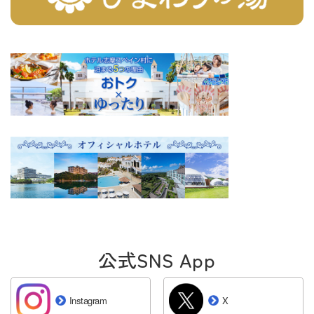
2026年06月24日
お知らせ
TikTok アカウント開設のお知らせ
2026年06月14日
お知らせ
シーズン イン アミーゴス営業終了のお知らせ
2026年06月02日
お知らせ
新アトラクション登場記念オリジナルグッズ付き宿泊プラン
2026年05月12日
ブログ
かき氷はじめました。ひんやりスイーツを味わおう♪
2026年03月17日
お知らせ
公式SNS App
ホテルでのフラメンコショー上演について
Instagram
X
2026年03月17日
お知らせ