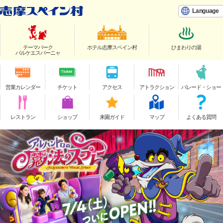
Language
テーマパーク
ホテル志摩スペイン村
ひまわりの湯
パルケエスパーニャ
営業カレンダー
チケット
アクセス
アトラクション
パレード・ショー
レストラン
ショップ
来園ガイド
マップ
よくある質問