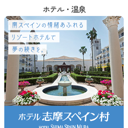
ホテル・温泉
2026年07月20日
ブログ
火星への旅！リアルな宇宙旅行ができるアトラクションが登
場！
2026年07月18日
ブログ
ホテル志摩スペイン村のプールで夏を満喫♪
2026年07月17日
お知らせ
ホテル志摩スペイン村 生ビールサーバーオプション販売
2026年07月15日
お知らせ
夏のCM公開
2026年07月11日
ブログ
ホテルで優雅な夏のランチタイムを
2026年07月04日
お知らせ