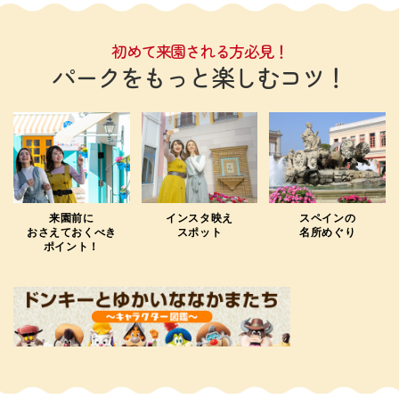
初めて来園される方必見！
パークをもっと楽しむコツ！
来園前に
インスタ映え
スペインの
おさえておくべき
スポット
名所めぐり
ポイント！