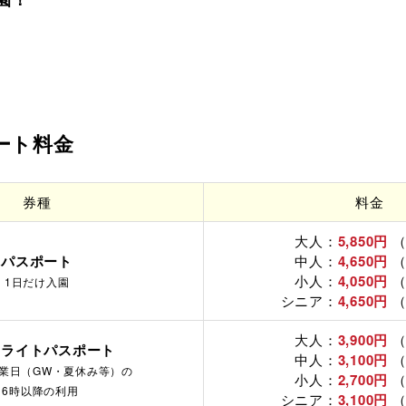
ート料金
券種
料金
大人：
5,850円
（
パスポート
中人：
4,650円
（
小人：
4,050
円
（
1日だけ入園
シニア：
4,650円
（
大人：
3,900円
（
ンライトパスポート
中人：
3,100円
（
業日（GW・夏休み等）の
小人：
2,700円
（
16時以降の利用
シニア：
3,100円
（