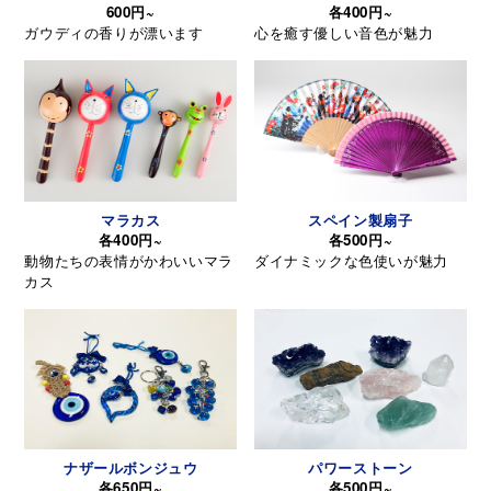
600円~
各400円~
ガウディの香りが漂います
心を癒す優しい音色が魅力
マラカス
スペイン製扇子
各400円~
各500円~
動物たちの表情がかわいいマラ
ダイナミックな色使いが魅力
カス
ナザールボンジュウ
パワーストーン
各650円~
各500円~