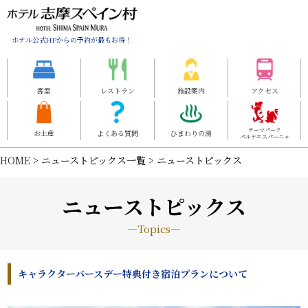
ホテル公式HPからの予約が最もお得！
客室
レストラン
施設案内
アクセス
テーマパーク
お土産
よくある質問
ひまわりの湯
パルケエスパーニャ
HOME
> ニューストピックス一覧 > ニューストピックス
ニューストピックス
―Topics―
キャラクターバースデー特典付き宿泊プランについて