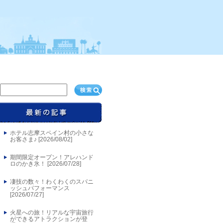
ホテル志摩スペイン村の小さな
お客さま♪ [
2026/08/02
]
期間限定オープン！アレハンド
ロのかき氷！ [
2026/07/28
]
凄技の数々！わくわくのスパニ
ッシュパフォーマンス
[
2026/07/27
]
火星への旅！リアルな宇宙旅行
ができるアトラクションが登