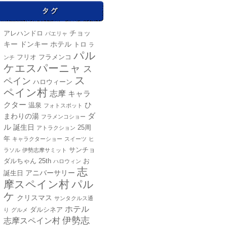
チョッ
アレハンドロ
パエリャ
キー
ドンキー
ホテル
トロ
ラ
パル
フリオ
フラメンコ
ンチ
ケエスパーニャ
ス
ス
ペイン
ハロウィーン
ペイン村
志摩
キャラ
クター
ひ
温泉
フォトスポット
ダ
まわりの湯
フラメンコショー
ル
誕生日
25周
アトラクション
年
キャラクターショー
スイーツ
ヒ
サンチョ
ラソル
伊勢志摩サミット
25th
ダルちゃん
お
ハロウィン
志
アニバーサリー
誕生日
摩スペイン村
パル
ケ
クリスマス
サンタクルス通
ホテル
ダルシネア
り
グルメ
伊勢志
志摩スペイン村