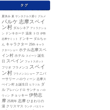
夏休み
夏
サンタクルス通り
グルメ
パルケ
志摩スペイ
ン村
ダルシネア
アトラクショ
ドンキホーテ
温泉
トロ
ン
伊勢
ドンキー
ダルちゃ
志摩サミット
キャラクター
25th
ん
キャラ
ホテル志摩スペ
クターショー
イン村
ホテル
誕生
スイーツ
スペイン
日
フォトスポット
スペイ
フリオ
フラメンコ
ン村
アニバ
フラメンコショー
ーサリー
ハロウィーン
志摩ス
ダ
ぺイン村
お誕生日
ヒラソル
ル
アレハンドロ
サンチョ
ハロ
伊勢志
チョッキー
ウィン
摩
志摩
25周年
ひまわりの
湯
クリスマス
ランチ
パエリャ