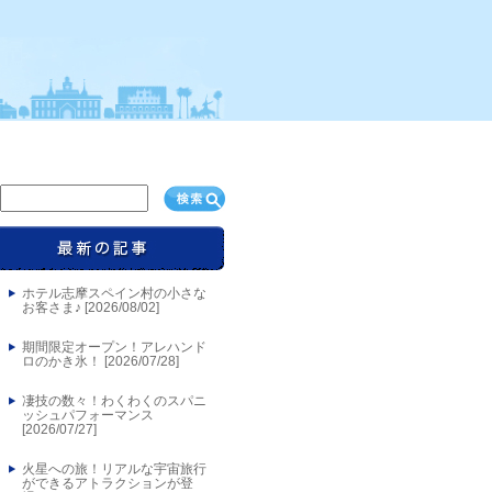
ホテル志摩スペイン村の小さな
お客さま♪ [
2026/08/02
]
期間限定オープン！アレハンド
ロのかき氷！ [
2026/07/28
]
凄技の数々！わくわくのスパニ
ッシュパフォーマンス
[
2026/07/27
]
火星への旅！リアルな宇宙旅行
ができるアトラクションが登