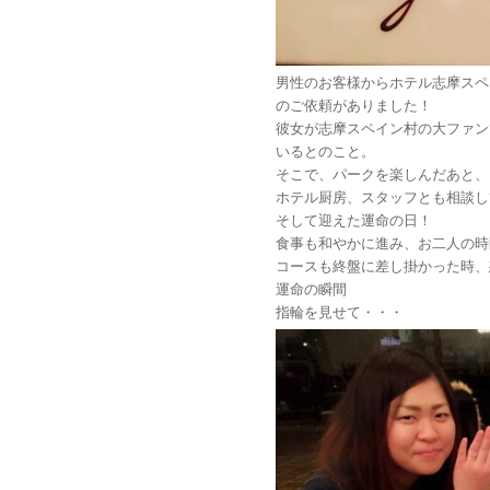
男性のお客様からホテル志摩スペ
のご依頼がありました！
彼女が志摩スペイン村の大ファン
いるとのこと。
そこで、パークを楽しんだあと、
ホテル厨房、スタッフとも相談し
そして迎えた運命の日！
食事も和やかに進み、お二人の時
コースも終盤に差し掛かった時、
運命の瞬間
指輪を見せて・・・