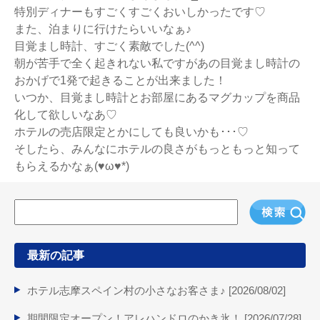
特別ディナーもすごくすごくおいしかったです♡
また、泊まりに行けたらいいなぁ♪
目覚まし時計、すごく素敵でした(^^)
朝が苦手で全く起きれない私ですがあの目覚まし時計の
おかげで1発で起きることが出来ました！
いつか、目覚まし時計とお部屋にあるマグカップを商品
化して欲しいなあ♡
ホテルの売店限定とかにしても良いかも･･･♡
そしたら、みんなにホテルの良さがもっともっと知って
もらえるかなぁ(♥ω♥*)
最新の記事
ホテル志摩スペイン村の小さなお客さま♪ [
2026/08/02
]
期間限定オープン！アレハンドロのかき氷！ [
2026/07/28
]