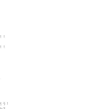
！！
！！
。
とう！
か？