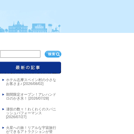
ホテル志摩スペイン村の小さな
お客さま♪ [
2026/08/02
]
期間限定オープン！アレハンド
ロのかき氷！ [
2026/07/28
]
凄技の数々！わくわくのスパニ
ッシュパフォーマンス
[
2026/07/27
]
火星への旅！リアルな宇宙旅行
ができるアトラクションが登