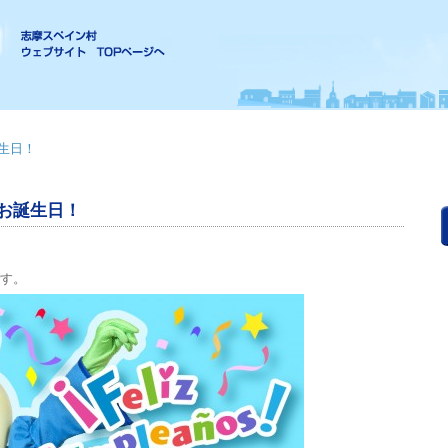
誕生日！
のお誕生日！
です。