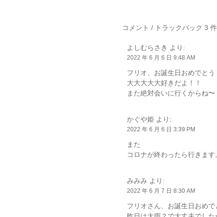
コメント / トラックバック 3 件
よしむらさき
より:
2022 年 6 月 6 日 9:48 AM
フリオ、お誕生日おめでとう
大大大大大好きだよ！！
また絶対会いに行くからね〜
かぐや姫
より:
2022 年 6 月 6 日 3:39 PM
また
コロナが終わったら行きます
みみみ
より:
2022 年 6 月 7 日 8:30 AM
フリオさん、お誕生日おめで
昨日は大雨？で大丈夫でした