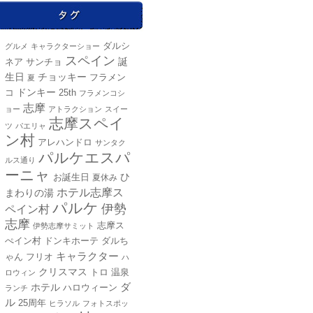
ダルシ
グルメ
キャラクターショー
スペイン
ネア
誕
サンチョ
チョッキー
生日
フラメン
夏
ドンキー
25th
コ
フラメンコシ
志摩
ョー
アトラクション
スイー
志摩スペイ
ツ
パエリャ
ン村
アレハンドロ
サンタク
パルケエスパ
ルス通り
ーニャ
ひ
お誕生日
夏休み
ホテル志摩ス
まわりの湯
パルケ
伊勢
ペイン村
志摩
志摩ス
伊勢志摩サミット
ドンキホーテ
ぺイン村
ダルち
キャラクター
ゃん
フリオ
ハ
クリスマス
トロ
温泉
ロウィン
ホテル
ダ
ハロウィーン
ランチ
ル
25周年
ヒラソル
フォトスポッ