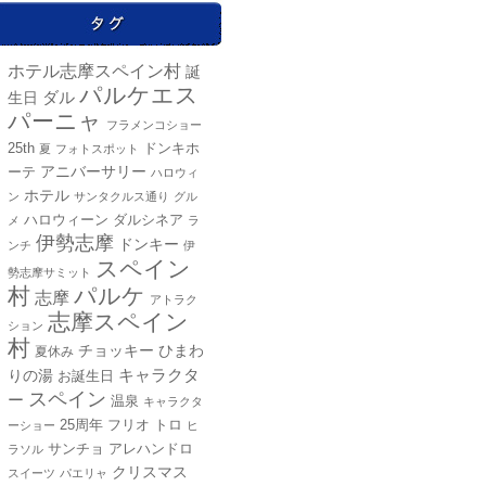
ホテル志摩スペイン村
誕
パルケエス
ダル
生日
パーニャ
フラメンコショー
25th
ドンキホ
夏
フォトスポット
ーテ
アニバーサリー
ハロウィ
ホテル
ン
サンタクルス通り
グル
ハロウィーン
ダルシネア
メ
ラ
伊勢志摩
ドンキー
ンチ
伊
スペイン
勢志摩サミット
村
パルケ
志摩
アトラク
志摩スペイン
ション
村
チョッキー
ひまわ
夏休み
キャラクタ
りの湯
お誕生日
スペイン
ー
温泉
キャラクタ
25周年
フリオ
トロ
ーショー
ヒ
アレハンドロ
サンチョ
ラソル
クリスマス
スイーツ
パエリャ