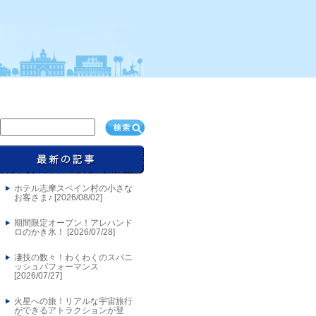
ホテル志摩スペイン村の小さな
お客さま♪ [
2026/08/02
]
期間限定オープン！アレハンド
ロのかき氷！ [
2026/07/28
]
凄技の数々！わくわくのスパニ
ッシュパフォーマンス
[
2026/07/27
]
火星への旅！リアルな宇宙旅行
ができるアトラクションが登