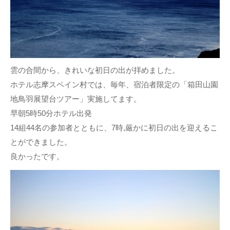
雲の合間から、きれいな初日の出が拝めました。
ホテル志摩スペイン村では、毎年、宿泊者限定の「箱田山園
地鳥羽展望台ツアー」実施してます。
早朝5時50分ホテル出発
14組44名の参加者とともに、7時,厳かに初日の出を迎えるこ
とができました。
良かったです。