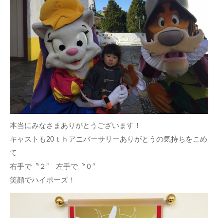
本当にみなさまありがとうございます！
キャストも20ｔｈアニバーサリーありがとうの気持ちをこめ
て
右手で〝２″ 左手で〝０″
笑顔でハイポーズ！