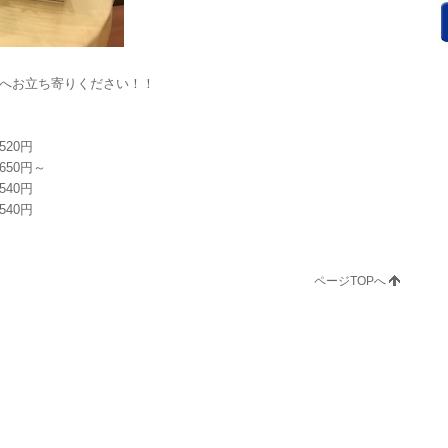
へお立ち寄りください！！
20円
50円～
40円
40円
ページTOPへ