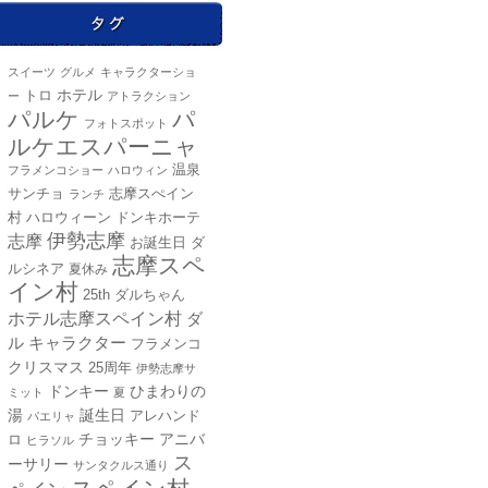
スイーツ
グルメ
キャラクターショ
ホテル
トロ
ー
アトラクション
パルケ
パ
フォトスポット
ルケエスパーニャ
温泉
フラメンコショー
ハロウィン
サンチョ
志摩スぺイン
ランチ
ハロウィーン
ドンキホーテ
村
伊勢志摩
志摩
ダ
お誕生日
志摩スペ
ルシネア
夏休み
イン村
25th
ダルちゃん
ホテル志摩スペイン村
ダ
キャラクター
ル
フラメンコ
クリスマス
25周年
伊勢志摩サ
ドンキー
ひまわりの
ミット
夏
湯
誕生日
アレハンド
パエリャ
チョッキー
ロ
アニバ
ヒラソル
ス
ーサリー
サンタクルス通り