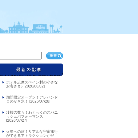
ホテル志摩スペイン村の小さな
お客さま♪ [
2026/08/02
]
期間限定オープン！アレハンド
ロのかき氷！ [
2026/07/28
]
凄技の数々！わくわくのスパニ
ッシュパフォーマンス
[
2026/07/27
]
火星への旅！リアルな宇宙旅行
ができるアトラクションが登