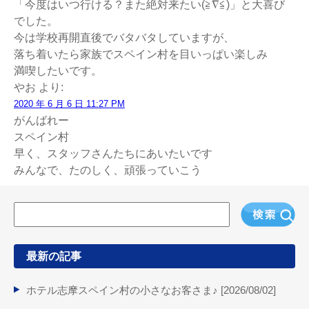
「今度はいつ行ける？また絶対来たい(≧∇≦)」と大喜び
でした。
今は学校再開直後でバタバタしていますが、
落ち着いたら家族でスペイン村を目いっぱい楽しみ
満喫したいです。
やお
より:
2020 年 6 月 6 日 11:27 PM
がんばれー
スペイン村
早く、スタッフさんたちにあいたいです
みんなで、たのしく、頑張っていこう
最新の記事
ホテル志摩スペイン村の小さなお客さま♪ [
2026/08/02
]