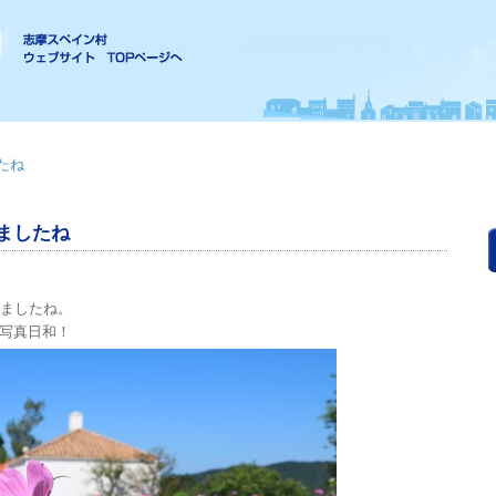
たね
ましたね
きましたね。
写真日和！