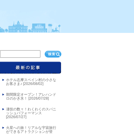
ホテル志摩スペイン村の小さな
お客さま♪ [
2026/08/02
]
期間限定オープン！アレハンド
ロのかき氷！ [
2026/07/28
]
凄技の数々！わくわくのスパニ
ッシュパフォーマンス
[
2026/07/27
]
火星への旅！リアルな宇宙旅行
ができるアトラクションが登