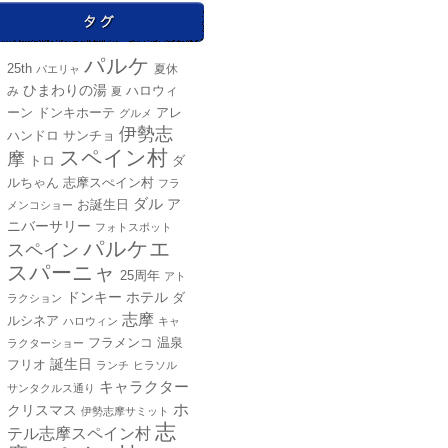
パルケ
25th
夏休
パエリャ
ひまわりの湯
ハロウィ
み
夏
ーン
ドンキホーテ
アレ
グルメ
伊勢志
ハンドロ
サンチョ
スペイン村
摩
トロ
ダ
ルちゃん
志摩スぺイン村
フラ
ダル
ア
お誕生日
メンコショー
ニバーサリー
フォトスポット
パルケエ
スペイン
スパーニャ
25周年
アト
ドンキー
ホテル
ダ
ラクション
志摩
ルシネア
ハロウィン
キャ
フラメンコ
温泉
ラクターショー
誕生日
フリオ
ランチ
ヒラソル
キャラクター
サンタクルス通り
ホ
クリスマス
伊勢志摩サミット
志
テル志摩スペイン村