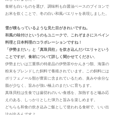
食材も白いものを選び、調味料も白醤油ベースのブイヨンで
お米を炊くことで、冬の白い和風パエリャを表現しました。
雪が積もっているような見た目がきれいですね。
和風の味付けというのもユニークで、これぞまさにスペイン
料理と日本料理のコラボレーションですね！
「伊勢まだい」と「真珠貝柱」を炊き込んだパエリャという
ことですが、食材について詳しく聞かせてください
。
伊勢まだいは三重県の特産品の伊勢茶やかんきつ類、海藻の
粉末をブレンドした飼料で養殖されています。この飼料には
ポリフェノール類が豊富に含まれているため、臭みや余分な
脂が少なく、旨みが強い極上のまだいに育ちます。
真珠貝柱は生食では歯切れのいい食感を、加熱すると嚙み応
えのある、しっかりとした弾力と旨みを楽しめます。
どちらも和食の炊き込みご飯として使われる食材で、いい出
汁が出るんですよ。