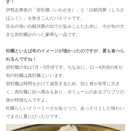
す！
伊勢志摩産の「岩牡蠣（いわがき）」と「白鯖河豚（しろさ
ばふぐ）」を炊きこんだパエリャです。
甘みの強い白鯖河豚の出汁が染みこんだお米に、今が旬の大
きな岩牡蠣がのった豪華な一品です。
牡蠣といえば冬のイメージが強かったのですが、夏も食べら
れるんですね！
岩牡蠣の旬は7月～9月頃です。ちなみに、11～4月頃の冬が
旬の牡蠣は真牡蠣といいます。
岩牡蠣は時間をかけて成長するため、殻と身が非常に大き
く、真牡蠣に比べ厚みもあり、ボリュームのあるプリプリの
身が特徴なんですよ。
牡蠣らしいクリーミーさがありつつ、あっさりとした味わい
でまさに夏にぴったりです。